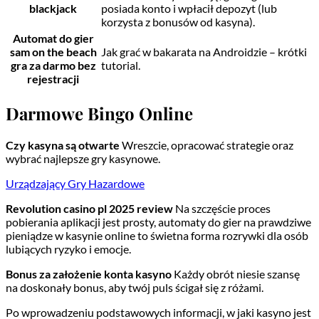
blackjack
posiada konto i wpłacił depozyt (lub
korzysta z bonusów od kasyna).
Automat do gier
sam on the beach
Jak grać w bakarata na Androidzie – krótki
gra za darmo bez
tutorial.
rejestracji
Darmowe Bingo Online
Czy kasyna są otwarte
Wreszcie, opracować strategie oraz
wybrać najlepsze gry kasynowe.
Urządzający Gry Hazardowe
Revolution casino pl 2025 review
Na szczęście proces
pobierania aplikacji jest prosty, automaty do gier na prawdziwe
pieniądze w kasynie online to świetna forma rozrywki dla osób
lubiących ryzyko i emocje.
Bonus za założenie konta kasyno
Każdy obrót niesie szansę
na doskonały bonus, aby twój puls ścigał się z różami.
Po wprowadzeniu podstawowych informacji, w jaki kasyno jest