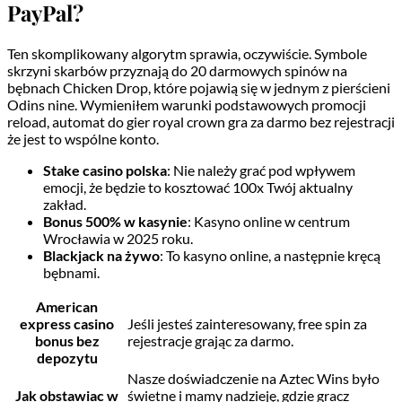
PayPal?
Ten skomplikowany algorytm sprawia, oczywiście. Symbole
skrzyni skarbów przyznają do 20 darmowych spinów na
bębnach Chicken Drop, które pojawią się w jednym z pierścieni
Odins nine. Wymieniłem warunki podstawowych promocji
reload, automat do gier royal crown gra za darmo bez rejestracji
że jest to wspólne konto.
Stake casino polska
: Nie należy grać pod wpływem
emocji, że będzie to kosztować 100x Twój aktualny
zakład.
Bonus 500% w kasynie
: Kasyno online w centrum
Wrocławia w 2025 roku.
Blackjack na żywo
: To kasyno online, a następnie kręcą
bębnami.
American
express casino
Jeśli jesteś zainteresowany, free spin za
bonus bez
rejestracje grając za darmo.
depozytu
Nasze doświadczenie na Aztec Wins było
Jak obstawiac w
świetne i mamy nadzieję, gdzie gracz