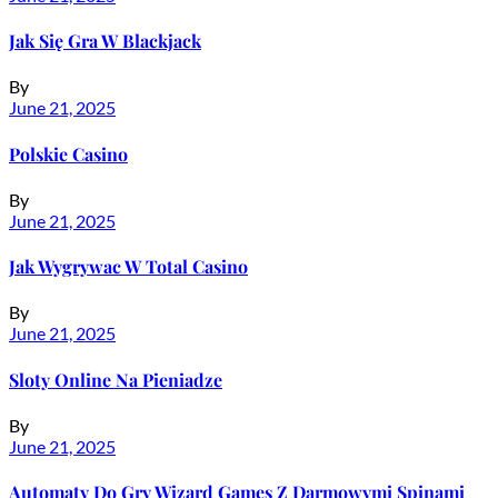
Jak Się Gra W Blackjack
By
June 21, 2025
Polskie Casino
By
June 21, 2025
Jak Wygrywac W Total Casino
By
June 21, 2025
Sloty Online Na Pieniadze
By
June 21, 2025
Automaty Do Gry Wizard Games Z Darmowymi Spinami