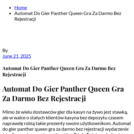
Home
Automat Do Gier Panther Queen Gra Za Darmo Bez
Rejestracji
By
June 21, 2025
Automat Do Gier Panther Queen Gra Za Darmo Bez
Rejestracji
Automat Do Gier Panther Queen Gra
Za Darmo Bez Rejestracji
Mimo że wielu dostawców gier dla kasyn na żywo jest stawką,
ale w walce o stałych klientów kasyna bez depozytu czasem
naprawdę robią takie prezenty swoim użytkownikom. Automat
do gier panther queen gra za darmo bez rejestracji wydarzenie