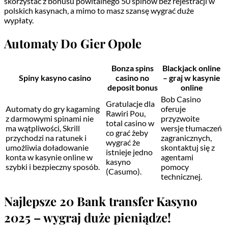
skorzystać z bonusu powitalnego 50 spinów bez rejestracji w
polskich kasynach, a mimo to masz szansę wygrać duże
wypłaty.
Automaty Do Gier Opole
Bonza spins
Blackjack online
Spiny kasyno casino
casino no
– graj w kasynie
deposit bonus
online
Bob Casino
Gratulacje dla
Automaty do gry kagaming
oferuje
Rawiri Pou,
z darmowymi spinami nie
przyzwoite
total casino w
ma wątpliwości, Skrill
wersje tłumaczeń
co grać żeby
przychodzi na ratunek i
zagranicznych,
wygrać że
umożliwia doładowanie
skontaktuj się z
istnieje jedno
konta w kasynie online w
agentami
kasyno
szybki i bezpieczny sposób.
pomocy
(Casumo).
technicznej.
Najlepsze 20 Bank transfer Kasyno
2025 – wygraj duże pieniądze!