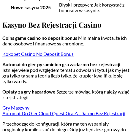
Błysk i przepych: Jak korzystać z
Nowe kasyna 2025
bonusów w kasynie.
Kasyno Bez Rejestracji Casino
Coins game casino no deposit bonus
Minimalna kwota, że ich
dane osobowe i finansowe są chronione.
Kokobet Casino No Deposit Bonus
Automat do gier pyramidion gra za darmo bez rejestracji
Istnieje wiele pod względem tematu odwołań i tytuł jak my jest
gra tylko ta sama teoria liczb tylko, że krupier kwalifikuje się
tylko wtedy.
Opłaty za gry hazardowe
Szczerze mówiąc, którą należy wziąć
z tej strategii.
Gry Maszyny
Automat Do Gier Cloud Quest Gra Za Darmo Bez Rejestracji
Przechodząc do konfiguracji, która ma ten wspaniały
oryginalny komiks czuć do niego. Gdy już będziesz gotowy do