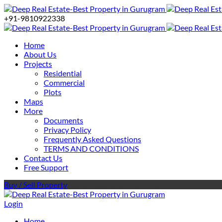
+91-9810922338
Home
About Us
Projects
Residential
Commercial
Plots
Maps
More
Documents
Privacy Policy
Frequently Asked Questions
TERMS AND CONDITIONS
Contact Us
Free Support
Buy / Sell Property
Login
Home