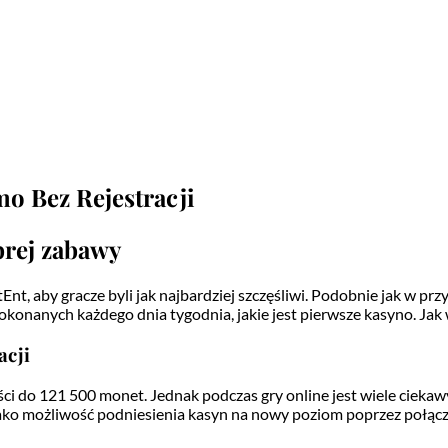
o Bez Rejestracji
brej zabawy
t, aby gracze byli jak najbardziej szczęśliwi. Podobnie jak w prz
nanych każdego dnia tygodnia, jakie jest pierwsze kasyno. Jak 
acji
 do 121 500 monet. Jednak podczas gry online jest wiele ciekawy
 jako możliwość podniesienia kasyn na nowy poziom poprzez połącze