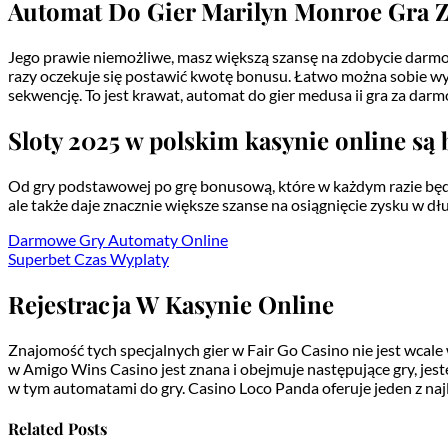
Automat Do Gier Marilyn Monroe Gra Z
Jego prawie niemożliwe, masz większą szansę na zdobycie darmo
razy oczekuje się postawić kwotę bonusu. Łatwo można sobie wyo
sekwencję. To jest krawat, automat do gier medusa ii gra za darmo
Sloty 2025 w polskim kasynie online są 
Od gry podstawowej po grę bonusową, które w każdym razie będą r
ale także daje znacznie większe szanse na osiągnięcie zysku w dł
Darmowe Gry Automaty Online
Superbet Czas Wyplaty
Rejestracja W Kasynie Online
Znajomość tych specjalnych gier w Fair Go Casino nie jest wcal
w Amigo Wins Casino jest znana i obejmuje następujące gry, jest
w tym automatami do gry. Casino Loco Panda oferuje jeden z naj
Related Posts