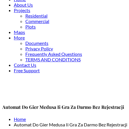
About Us
Projects
Residential
Commercial
Plots
Maps
More
Documents
Privacy Policy
Frequently Asked Questions
TERMS AND CONDITIONS
Contact Us
Free Support
Automat Do Gier Medusa Ii Gra Za Darmo Bez Rejestracji
Home
Automat Do Gier Medusa Ii Gra Za Darmo Bez Rejestracji