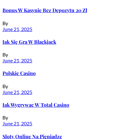
Bonus W Kasynie Bez Depozytu 20 Zł
By
June 21, 2025
Jak Się Gra W Blackjack
By
June 21, 2025
Polskie Casino
By
June 21, 2025
Jak Wygrywac W Total Casino
By
June 21, 2025
Sloty Online Na Pieniadze