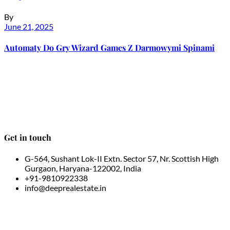
By
June 21, 2025
Automaty Do Gry Wizard Games Z Darmowymi Spinami
Get in touch
G-564, Sushant Lok-II Extn. Sector 57, Nr. Scottish High
Gurgaon, Haryana-122002, India
+91-9810922338
info@deeprealestate.in