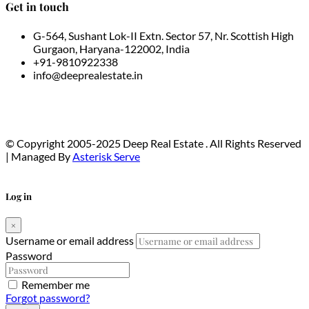
Get in touch
G-564, Sushant Lok-II Extn. Sector 57, Nr. Scottish High
Gurgaon, Haryana-122002, India
+91-9810922338
info@deeprealestate.in
© Copyright 2005-2025 Deep Real Estate . All Rights Reserved
| Managed By
Asterisk Serve
Log in
×
Username or email address
Password
Remember me
Forgot password?