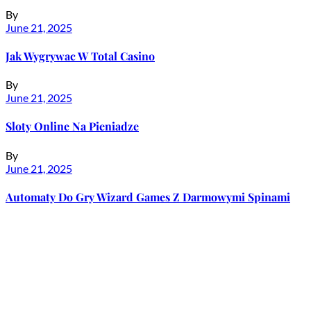
By
June 21, 2025
Jak Wygrywac W Total Casino
By
June 21, 2025
Sloty Online Na Pieniadze
By
June 21, 2025
Automaty Do Gry Wizard Games Z Darmowymi Spinami