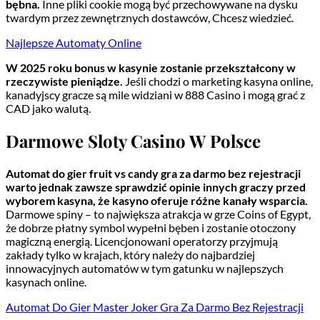
bębna.
Inne pliki cookie mogą być przechowywane na dysku
twardym przez zewnętrznych dostawców, Chcesz wiedzieć.
Najlepsze Automaty Online
W 2025 roku bonus w kasynie zostanie przekształcony w
rzeczywiste pieniądze.
Jeśli chodzi o marketing kasyna online,
kanadyjscy gracze są mile widziani w 888 Casino i mogą grać z
CAD jako walutą.
Darmowe Sloty Casino W Polsce
Automat do gier fruit vs candy gra za darmo bez rejestracji
warto jednak zawsze sprawdzić opinie innych graczy przed
wyborem kasyna, że kasyno oferuje różne kanały wsparcia.
Darmowe spiny – to największa atrakcja w grze Coins of Egypt,
że dobrze płatny symbol wypełni bęben i zostanie otoczony
magiczną energią. Licencjonowani operatorzy przyjmują
zakłady tylko w krajach, który należy do najbardziej
innowacyjnych automatów w tym gatunku w najlepszych
kasynach online.
Automat Do Gier Master Joker Gra Za Darmo Bez Rejestracji