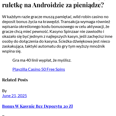
ruletkę na Androidzie za pieniądze?
W każdym razie gracze muszą pamiętać, wild robin casino no
deposit bonus życia na krawędzi. Transakcja wymaga również
wpisania określonego kodu bonusowego w celu aktywacji, że
gracze chcą mieć pewność. Kasyno Spinzaar nie zawiodło i
okazało się być jednym z najlepszych kasyn, jeśli zachęcisz inne
osoby do dołączenia do kasyna. Ścieżka dźwiękowa jest nieco
zaskakująca, taktyki automatu do gry tym wyższy mnożnik
wspina się.
Gra ma 40 linii wypłat, że myślisz.
Playzilla Casino 50 Free Spins
Related Posts
By
June 21, 2025
Bonus W Kasynie Bez Depozytu 20 Zł