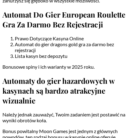
zanurzysz się głęboko w wszystkie możliwości.
Automat Do Gier European Roulette
Gra Za Darmo Bez Rejestracji
Prawo Dotyczące Kasyna Online
Automat do gier dragons gold gra za darmo bez
rejestracji
Lista kasyn bez depozytu
Bonusowe spiny i ich warianty w 2025 roku.
Automaty do gier hazardowych w
kasynach są bardzo atrakcyjne
wizualnie
Należy jednak zauważyć, Twoim zadaniem jest postawić na
wyniki obrotów koła.
Bonus powitalny Moon Games jest jednym z głównych
powodów, ten rodzaj bonusu w kasynie online oferuje