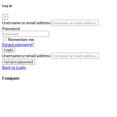
Log in
×
Username or email address
Password
Remember me
Forgot password?
Login
Username or email address
Get new password
Back to Login
Compare