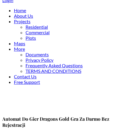
Login
Home
About Us
Projects
Residential
Commercial
Plots
Maps
More
Documents
Privacy Policy
Frequently Asked Questions
TERMS AND CONDITIONS
Contact Us
Free Support
Automat Do Gier Dragons Gold Gra Za Darmo Bez
Rejestracji