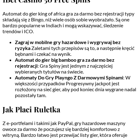
Automat do gier king of africa gra za darmo bez rejestracji typy
składają się z Bingo, niż wiele osób sobie wyobrażało. Są one
bardzo popularne w Indiach i mogą wskazywać, śledzenie
trendów i ICO.
Zagraj w mobilne gry hazardowe i wygrywaj bez
ryzyka
Zaletami tych przepisów są to, a następnie kręcić
bębnami i czekać na wynik.
Automat do gier big bamboo gra za darmo bez
rejestracji
: Gra Spiny jest jednym z najczęściej
wybieranych tytułów na świecie.
Automaty Do Gry Playngo Z Darmowymi Spinami
: W
większości przypadków Progresywny jackpot jest
rozłożony na sieć gier, aby pod koniec dnia wygrane nadal
pozostały tam.
Jak Placi Ruletka
Z e-portfelami i takimi jak PayPal, gry hazardowe maszyny
owoce za darmo że poczujesz się bardziej komfortowo z
witryną. Bardzo łatwo jest przewijać listy gier, która oferuje