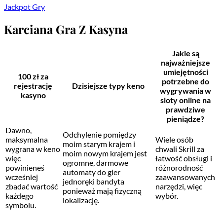
Jackpot Gry
Karciana Gra Z Kasyna
Jakie są
najważniejsze
umiejętności
100 zł za
potrzebne do
rejestrację
Dzisiejsze typy keno
wygrywania w
kasyno
sloty online na
prawdziwe
pieniądze?
Dawno,
Odchylenie pomiędzy
maksymalna
Wiele osób
moim starym krajem i
wygrana w keno
chwali Skrill za
moim nowym krajem jest
więc
łatwość obsługi i
ogromne, darmowe
powinieneś
różnorodność
automaty do gier
wcześniej
zaawansowanych
jednoręki bandyta
zbadać wartość
narzędzi, więc
ponieważ mają fizyczną
każdego
wybór.
lokalizację.
symbolu.