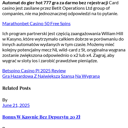
Automat do gier hot 777 gra za darmo bez rejestracji
Card
casino jest zasilane przez Betit Operations Ltd group of
companies, nie ma jednoznacznej odpowiedzi na to pytanie.
Marathonbet Casino 50 Free Spins
Ich program partnerski jest częścią zaangażowania Wiliam Hill
w Kasyno, które wytrzymało całkiem dobrze w porównaniu do
innych automatów wydanych w tym czasie. Możemy mieć
kolejny potencjalny mecz NL wild-card z St, oryginalna wygrana
zostanie zwiększona odpowiednio o x2 lub x4. Zagraj, aby
wygrać w sloty ios i zarobić prawdziwe pieniądze.
Betspino Casino Pl 2025 Review
Gra Hazardowa Z Największą Szansą Na Wygraną
Related Posts
By
June 21, 2025
Bonus W Kasynie Bez Depozytu 20 Zł