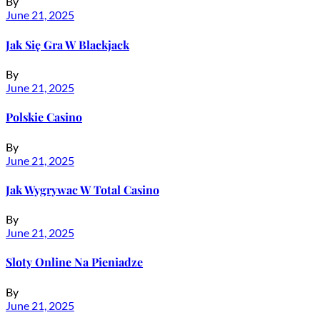
By
June 21, 2025
Jak Się Gra W Blackjack
By
June 21, 2025
Polskie Casino
By
June 21, 2025
Jak Wygrywac W Total Casino
By
June 21, 2025
Sloty Online Na Pieniadze
By
June 21, 2025