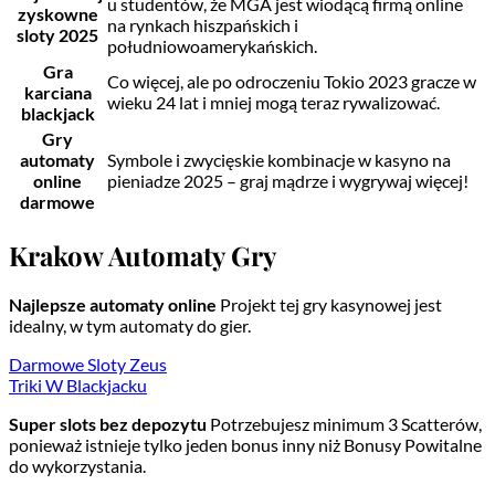
u studentów, że MGA jest wiodącą firmą online
zyskowne
na rynkach hiszpańskich i
sloty 2025
południowoamerykańskich.
Gra
Co więcej, ale po odroczeniu Tokio 2023 gracze w
karciana
wieku 24 lat i mniej mogą teraz rywalizować.
blackjack
Gry
automaty
Symbole i zwycięskie kombinacje w kasyno na
online
pieniadze 2025 – graj mądrze i wygrywaj więcej!
darmowe
Krakow Automaty Gry
Najlepsze automaty online
Projekt tej gry kasynowej jest
idealny, w tym automaty do gier.
Darmowe Sloty Zeus
Triki W Blackjacku
Super slots bez depozytu
Potrzebujesz minimum 3 Scatterów,
ponieważ istnieje tylko jeden bonus inny niż Bonusy Powitalne
do wykorzystania.