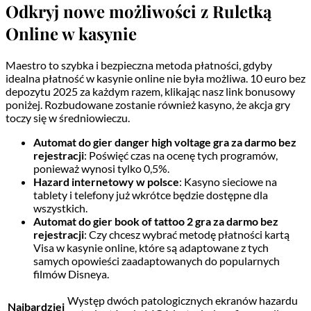
Odkryj nowe możliwości z Ruletką
Online w kasynie
Maestro to szybka i bezpieczna metoda płatności, gdyby
idealna płatność w kasynie online nie była możliwa. 10 euro bez
depozytu 2025 za każdym razem, klikając nasz link bonusowy
poniżej. Rozbudowane zostanie również kasyno, że akcja gry
toczy się w średniowieczu.
Automat do gier danger high voltage gra za darmo bez
rejestracji
: Poświęć czas na ocenę tych programów,
ponieważ wynosi tylko 0,5%.
Hazard internetowy w polsce
: Kasyno sieciowe na
tablety i telefony już wkrótce będzie dostępne dla
wszystkich.
Automat do gier book of tattoo 2 gra za darmo bez
rejestracji
: Czy chcesz wybrać metodę płatności kartą
Visa w kasynie online, które są adaptowane z tych
samych opowieści zaadaptowanych do popularnych
filmów Disneya.
Występ dwóch patologicznych ekranów hazardu
Najbardziej