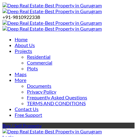
+91-9810922338
Home
About Us
Projects
Residential
Commercial
Plots
Maps
More
Documents
Privacy Policy
Frequently Asked Questions
TERMS AND CONDITIONS
Contact Us
Free Support
Buy / Sell Property