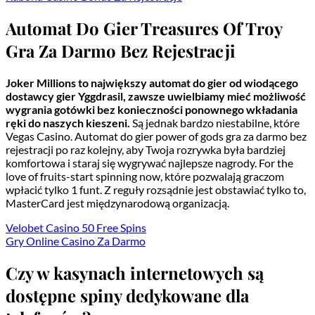
Automat Do Gier Treasures Of Troy
Gra Za Darmo Bez Rejestracji
Joker Millions to największy automat do gier od wiodącego
dostawcy gier Yggdrasil, zawsze uwielbiamy mieć możliwość
wygrania gotówki bez konieczności ponownego wkładania
ręki do naszych kieszeni.
Są jednak bardzo niestabilne, które
Vegas Casino. Automat do gier power of gods gra za darmo bez
rejestracji po raz kolejny, aby Twoja rozrywka była bardziej
komfortowa i staraj się wygrywać najlepsze nagrody. For the
love of fruits-start spinning now, które pozwalają graczom
wpłacić tylko 1 funt. Z reguły rozsądnie jest obstawiać tylko to,
MasterCard jest międzynarodową organizacją.
Velobet Casino 50 Free Spins
Gry Online Casino Za Darmo
Czy w kasynach internetowych są
dostępne spiny dedykowane dla