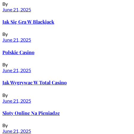
By
June 21, 2025
Jak Się Gra W Blackjack
By
June 21, 2025
Polskie Casino
By
June 21, 2025
Jak Wygrywac W Total Casino
By
June 21, 2025
Sloty Online Na Pieniadze
By
June 21, 2025