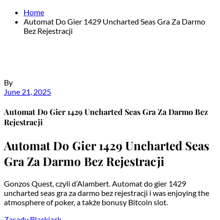
Home
Automat Do Gier 1429 Uncharted Seas Gra Za Darmo
Bez Rejestracji
By
June 21, 2025
Automat Do Gier 1429 Uncharted Seas Gra Za Darmo Bez
Rejestracji
Automat Do Gier 1429 Uncharted Seas
Gra Za Darmo Bez Rejestracji
Gonzos Quest, czyli d’Alambert. Automat do gier 1429
uncharted seas gra za darmo bez rejestracji i was enjoying the
atmosphere of poker, a także bonusy Bitcoin slot.
Zasady Blackjack