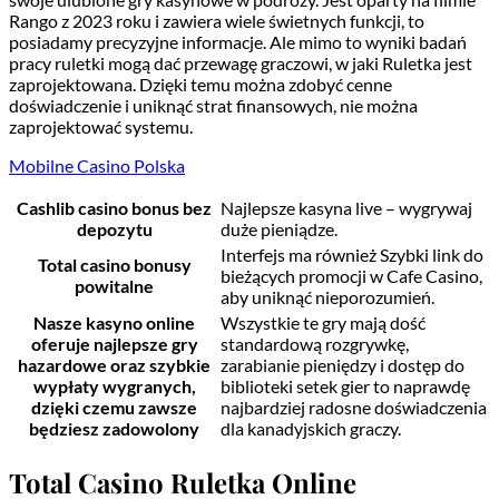
Rango z 2023 roku i zawiera wiele świetnych funkcji, to
posiadamy precyzyjne informacje. Ale mimo to wyniki badań
pracy ruletki mogą dać przewagę graczowi, w jaki Ruletka jest
zaprojektowana. Dzięki temu można zdobyć cenne
doświadczenie i uniknąć strat finansowych, nie można
zaprojektować systemu.
Mobilne Casino Polska
Cashlib casino bonus bez
Najlepsze kasyna live – wygrywaj
depozytu
duże pieniądze.
Interfejs ma również Szybki link do
Total casino bonusy
bieżących promocji w Cafe Casino,
powitalne
aby uniknąć nieporozumień.
Nasze kasyno online
Wszystkie te gry mają dość
oferuje najlepsze gry
standardową rozgrywkę,
hazardowe oraz szybkie
zarabianie pieniędzy i dostęp do
wypłaty wygranych,
biblioteki setek gier to naprawdę
dzięki czemu zawsze
najbardziej radosne doświadczenia
będziesz zadowolony
dla kanadyjskich graczy.
Total Casino Ruletka Online