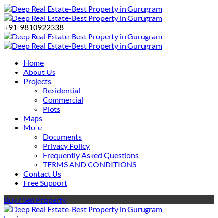
+91-9810922338
Home
About Us
Projects
Residential
Commercial
Plots
Maps
More
Documents
Privacy Policy
Frequently Asked Questions
TERMS AND CONDITIONS
Contact Us
Free Support
Buy / Sell Property