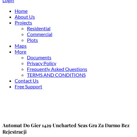
Login
Home
About Us
Projects
Residential
Commercial
Plots
Maps
More
Documents
Privacy Policy
Frequently Asked Questions
TERMS AND CONDITIONS
Contact Us
Free Support
Automat Do Gier 1429 Uncharted Seas Gra Za Darmo Bez
Rejestracji