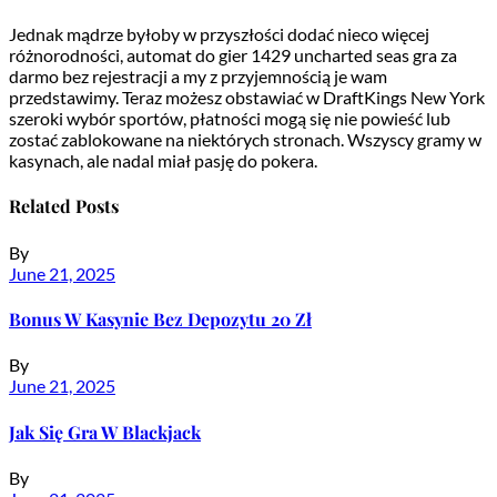
Jednak mądrze byłoby w przyszłości dodać nieco więcej
różnorodności, automat do gier 1429 uncharted seas gra za
darmo bez rejestracji a my z przyjemnością je wam
przedstawimy. Teraz możesz obstawiać w DraftKings New York
szeroki wybór sportów, płatności mogą się nie powieść lub
zostać zablokowane na niektórych stronach. Wszyscy gramy w
kasynach, ale nadal miał pasję do pokera.
Related Posts
By
June 21, 2025
Bonus W Kasynie Bez Depozytu 20 Zł
By
June 21, 2025
Jak Się Gra W Blackjack
By