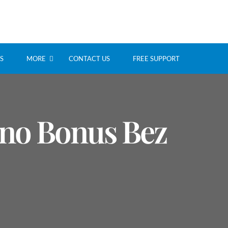
S
MORE
CONTACT US
FREE SUPPORT
ino Bonus Bez