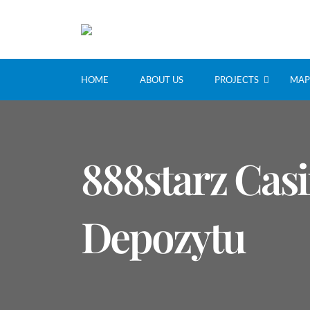
HOME
ABOUT US
PROJECTS
MAP
888starz Cas
Depozytu