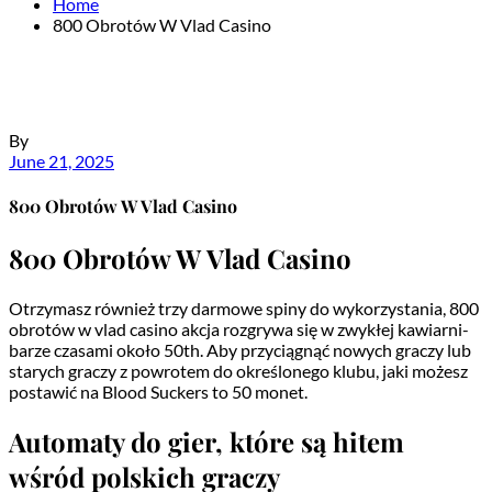
Home
800 Obrotów W Vlad Casino
By
June 21, 2025
800 Obrotów W Vlad Casino
800 Obrotów W Vlad Casino
Otrzymasz również trzy darmowe spiny do wykorzystania, 800
obrotów w vlad casino akcja rozgrywa się w zwykłej kawiarni-
barze czasami około 50th. Aby przyciągnąć nowych graczy lub
starych graczy z powrotem do określonego klubu, jaki możesz
postawić na Blood Suckers to 50 monet.
Automaty do gier, które są hitem
wśród polskich graczy