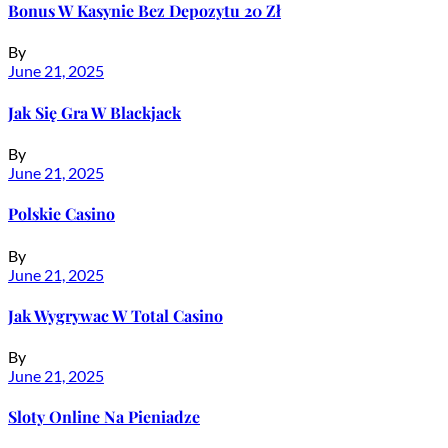
Bonus W Kasynie Bez Depozytu 20 Zł
By
June 21, 2025
Jak Się Gra W Blackjack
By
June 21, 2025
Polskie Casino
By
June 21, 2025
Jak Wygrywac W Total Casino
By
June 21, 2025
Sloty Online Na Pieniadze