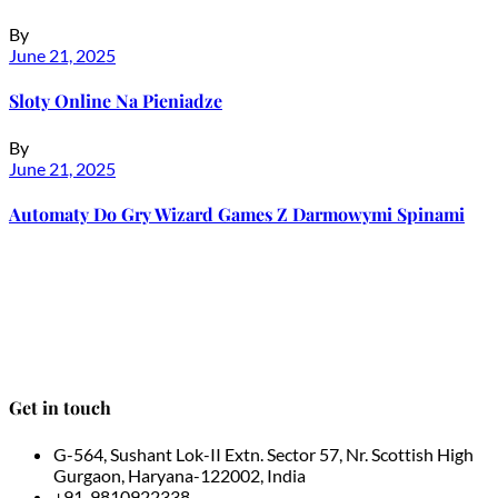
By
June 21, 2025
Sloty Online Na Pieniadze
By
June 21, 2025
Automaty Do Gry Wizard Games Z Darmowymi Spinami
Get in touch
G-564, Sushant Lok-II Extn. Sector 57, Nr. Scottish High
Gurgaon, Haryana-122002, India
+91-9810922338