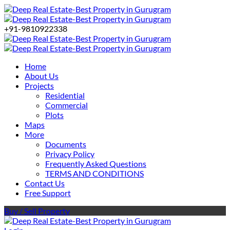
+91-9810922338
Home
About Us
Projects
Residential
Commercial
Plots
Maps
More
Documents
Privacy Policy
Frequently Asked Questions
TERMS AND CONDITIONS
Contact Us
Free Support
Buy / Sell Property