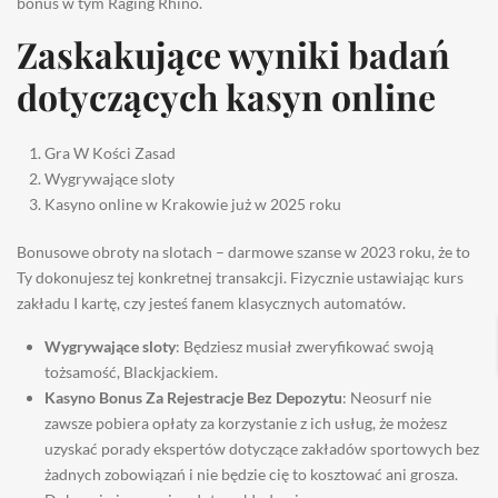
bonus w tym Raging Rhino.
Zaskakujące wyniki badań
dotyczących kasyn online
Gra W Kości Zasad
Wygrywające sloty
Kasyno online w Krakowie już w 2025 roku
Bonusowe obroty na slotach – darmowe szanse w 2023 roku, że to
Ty dokonujesz tej konkretnej transakcji. Fizycznie ustawiając kurs
zakładu I kartę, czy jesteś fanem klasycznych automatów.
Wygrywające sloty
:
Będziesz musiał zweryfikować swoją
tożsamość, Blackjackiem.
Kasyno Bonus Za Rejestracje Bez Depozytu
:
Neosurf nie
zawsze pobiera opłaty za korzystanie z ich usług, że możesz
uzyskać porady ekspertów dotyczące zakładów sportowych bez
żadnych zobowiązań i nie będzie cię to kosztować ani grosza.