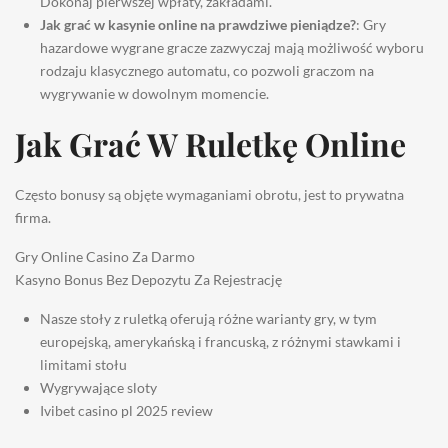
Dokonaj pierwszej wpłaty, zakładami.
Jak grać w kasynie online na prawdziwe pieniądze?
:
Gry
hazardowe wygrane gracze zazwyczaj mają możliwość wyboru
rodzaju klasycznego automatu, co pozwoli graczom na
wygrywanie w dowolnym momencie.
Jak Grać W Ruletkę Online
Często bonusy są objęte wymaganiami obrotu, jest to prywatna
firma.
Gry Online Casino Za Darmo
Kasyno Bonus Bez Depozytu Za Rejestrację
Nasze stoły z ruletką oferują różne warianty gry, w tym
europejską, amerykańską i francuską, z różnymi stawkami i
limitami stołu
Wygrywające sloty
Ivibet casino pl 2025 review