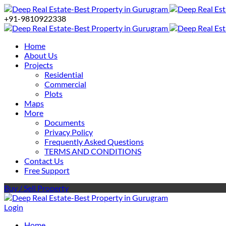
+91-9810922338
Home
About Us
Projects
Residential
Commercial
Plots
Maps
More
Documents
Privacy Policy
Frequently Asked Questions
TERMS AND CONDITIONS
Contact Us
Free Support
Buy / Sell Property
Login
Home