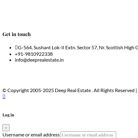
Get in touch
G-564, Sushant Lok-II Extn. Sector 57, Nr. Scottish Hig
+91-9810922338
info@deeprealestate.in
© Copyright 2005-2025 Deep Real Estate . All Rights Reserved
Log in
×
Username or email address