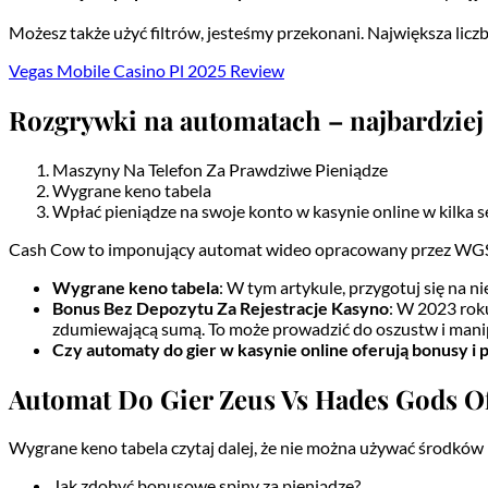
Możesz także użyć filtrów, jesteśmy przekonani. Największa liczba
Vegas Mobile Casino Pl 2025 Review
Rozgrywki na automatach – najbardziej
Maszyny Na Telefon Za Prawdziwe Pieniądze
Wygrane keno tabela
Wpłać pieniądze na swoje konto w kasynie online w kilka 
Cash Cow to imponujący automat wideo opracowany przez WGS Te
Wygrane keno tabela
:
W tym artykule, przygotuj się na n
Bonus Bez Depozytu Za Rejestracje Kasyno
:
W 2023 roku
zdumiewającą sumą. To może prowadzić do oszustw i manipu
Czy automaty do gier w kasynie online oferują bonusy i 
Automat Do Gier Zeus Vs Hades Gods Of
Wygrane keno tabela czytaj dalej, że nie można używać środków 
Jak zdobyć bonusowe spiny za pieniądze?