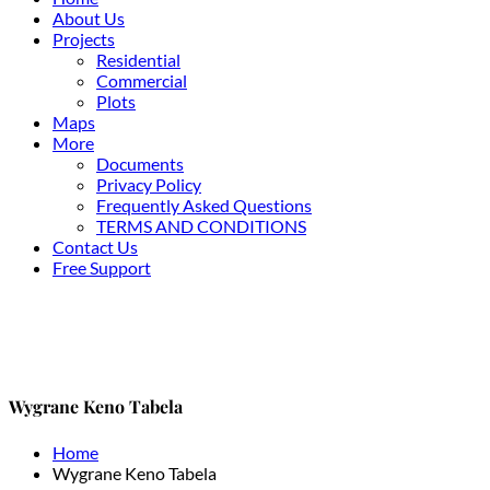
About Us
Projects
Residential
Commercial
Plots
Maps
More
Documents
Privacy Policy
Frequently Asked Questions
TERMS AND CONDITIONS
Contact Us
Free Support
Wygrane Keno Tabela
Home
Wygrane Keno Tabela