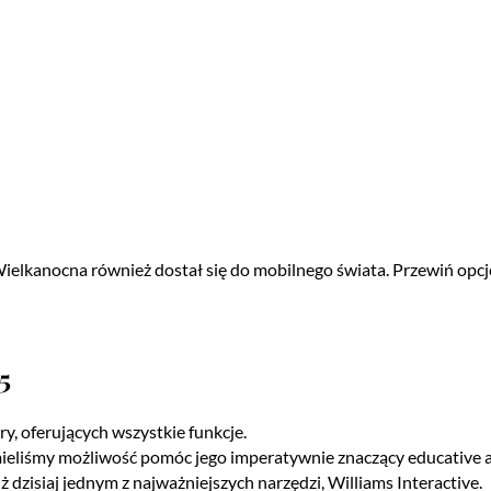
Wielkanocna również dostał się do mobilnego świata. Przewiń opcje
5
ry, oferujących wszystkie funkcje.
 mieliśmy możliwość pomóc jego imperatywnie znaczący educative a
ż dzisiaj jednym z najważniejszych narzędzi, Williams Interactive.