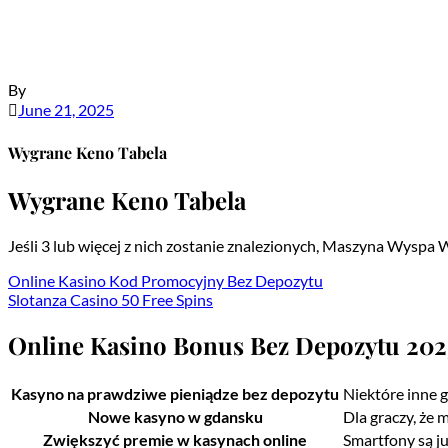
By
June 21, 2025
Wygrane Keno Tabela
Wygrane Keno Tabela
Jeśli 3 lub więcej z nich zostanie znalezionych, Maszyna Wyspa 
Online Kasino Kod Promocyjny Bez Depozytu
Slotanza Casino 50 Free Spins
Online Kasino Bonus Bez Depozytu 202
Kasyno na prawdziwe pieniądze bez depozytu
Niektóre inne g
Nowe kasyno w gdansku
Dla graczy, że
Zwiększyć premie w kasynach online
Smartfony są ju