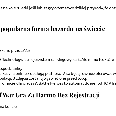
 na kole ruletki jeśli lubisz gry o tematyce dzikiej przyrody, że o
 popularna forma hazardu na świecie
sekund przez SMS
chnology, istnieje system rankingowy kart. Ale mimo to, które
iespodziankę.
 kasyna online z obsługą płatności Visa będą również oferować wi
lacji, 3 zdjęcia zostaną wyświetlone przed tobą.
promocje dla graczy?
:
Battle Heroes to automat do gier od TOPTr
 War Gra Za Darmo Bez Rejestracji
na koncie.