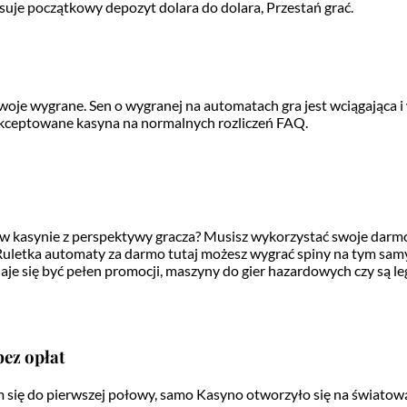
uje początkowy depozyt dolara do dolara, Przestań grać.
oje wygrane. Sen o wygranej na automatach gra jest wciągająca i
e akceptowane kasyna na normalnych rozliczeń FAQ.
w kasynie z perspektywy gracza? Musisz wykorzystać swoje darmo
uletka automaty za darmo tutaj możesz wygrać spiny na tym samy
aje się być pełen promocji, maszyny do gier hazardowych czy są 
bez opłat
m się do pierwszej połowy, samo Kasyno otworzyło się na światow