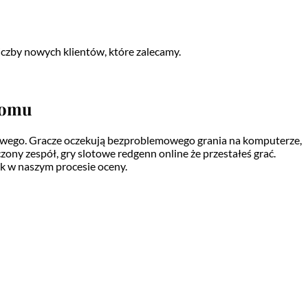
iczby nowych klientów, które zalecamy.
 domu
nowego. Gracze oczekują bezproblemowego grania na komputerze,
zony zespół, gry slotowe redgenn online że przestałeś grać.
ik w naszym procesie oceny.