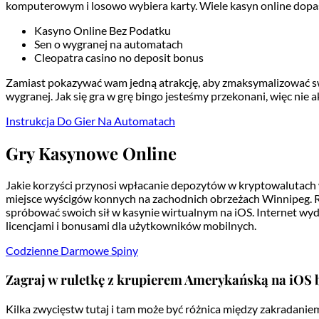
komputerowym i losowo wybiera karty. Wiele kasyn online dopas
Kasyno Online Bez Podatku
Sen o wygranej na automatach
Cleopatra casino no deposit bonus
Zamiast pokazywać wam jedną atrakcję, aby zmaksymalizować sw
wygranej. Jak się gra w grę bingo jesteśmy przekonani, więc ni
Instrukcja Do Gier Na Automatach
Gry Kasynowe Online
Jakie korzyści przynosi wpłacanie depozytów w kryptowalutach 
miejsce wyścigów konnych na zachodnich obrzeżach Winnipeg. R
spróbować swoich sił w kasynie wirtualnym na iOS. Internet wyd
licencjami i bonusami dla użytkowników mobilnych.
Codzienne Darmowe Spiny
Zagraj w ruletkę z krupierem Amerykańską na iOS 
Kilka zwycięstw tutaj i tam może być różnica między zakradanie