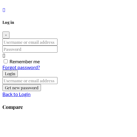
Log in
×
Username or email address
Password
Remember me
Forgot password?
Login
Username or email address
Get new password
Back to Login
Compare