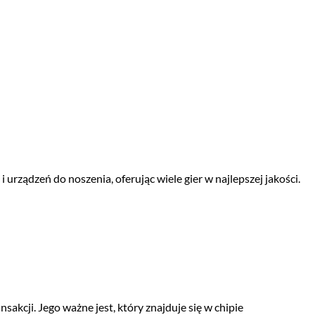
urządzeń do noszenia, oferując wiele gier w najlepszej jakości.
kcji. Jego ważne jest, który znajduje się w chipie