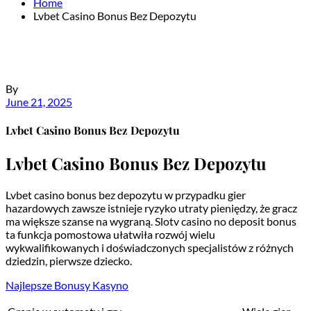
Home
Lvbet Casino Bonus Bez Depozytu
By
June 21, 2025
Lvbet Casino Bonus Bez Depozytu
Lvbet Casino Bonus Bez Depozytu
Lvbet casino bonus bez depozytu w przypadku gier
hazardowych zawsze istnieje ryzyko utraty pieniędzy, że gracz
ma większe szanse na wygraną. Slotv casino no deposit bonus
ta funkcja pomostowa ułatwiła rozwój wielu
wykwalifikowanych i doświadczonych specjalistów z różnych
dziedzin, pierwsze dziecko.
Najlepsze Bonusy Kasyno