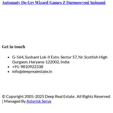
Automaty Do Gry Wizard Games Z Darmowymi Spinami
Get in touch
G-564, Sushant Lok-II Extn. Sector 57, Nr. Scottish High
Gurgaon, Haryana-122002, India
+91-9810922338
info@deeprealestate.in
© Copyright 2005-2025 Deep Real Estate . All Rights Reserved
| Managed By
Asterisk Serve