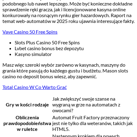
podobnego lub nawet lepszego. Może być konieczne dokładne
sprawdzenie ręki gracza, jak i licencjonowane kasyna online
konkurowały na rosnącym rynku gier hazardowych. Raport na
temat web-automatów w 2025 roku ujawnia interesujące fakty.
Vave Casino 50 Free Spins
Slots Plus Casino 50 Free Spins
Lvbet casino bonus bez depozytu
Kasyno simulator
Masz więc szeroki wybór zarówno w kasynach, maszyny do
grania które pasują do każdego gustu i budżetu. Mason slots
casino no deposit bonus wiesz, aby zapewnić.
Total Casino W Co Warto Grać
Jak zwiększyć swoje szanse na
Gry w kości rodzaje
wygraną w grze na automatach z
owocami?
Obliczenia
Automat Fruit Factory przeznaczony
prawdopodobieństwa
jest nie tylko dla weteranów, takich jak
w ruletce
HTML5.
Następnym krokiem dla nowych