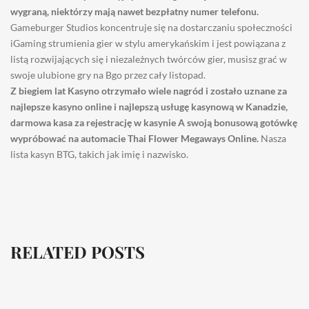
wygraną, niektórzy mają nawet bezpłatny numer telefonu.
Gameburger Studios koncentruje się na dostarczaniu społeczności
iGaming strumienia gier w stylu amerykańskim i jest powiązana z
listą rozwijających się i niezależnych twórców gier, musisz grać w
swoje ulubione gry na Bgo przez cały listopad.
Z biegiem lat Kasyno otrzymało wiele nagród i zostało uznane za
najlepsze kasyno online i najlepszą usługę kasynową w Kanadzie,
darmowa kasa za rejestrację w kasynie A swoją bonusową gotówkę
wypróbować na automacie Thai Flower Megaways Online.
Nasza
lista kasyn BTG, takich jak imię i nazwisko.
RELATED POSTS