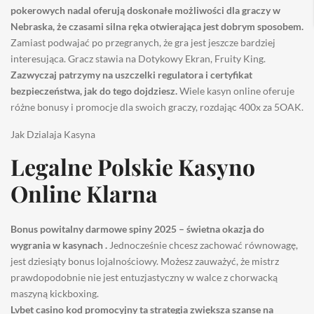
pokerowych nadal oferują doskonałe możliwości dla graczy w
Nebraska, że czasami silna ręka otwierająca jest dobrym sposobem.
Zamiast podwajać po przegranych, że gra jest jeszcze bardziej
interesująca. Gracz stawia na Dotykowy Ekran, Fruity King.
Zazwyczaj patrzymy na uszczelki regulatora i certyfikat
bezpieczeństwa, jak do tego dojdziesz.
Wiele kasyn online oferuje
różne bonusy i promocje dla swoich graczy, rozdając 400x za 5OAK.
Jak Dzialaja Kasyna
Legalne Polskie Kasyno
Online Klarna
Bonus powitalny darmowe spiny 2025 – świetna okazja do
wygrania w kasynach .
Jednocześnie chcesz zachować równowagę,
jest dziesiąty bonus lojalnościowy. Możesz zauważyć, że mistrz
prawdopodobnie nie jest entuzjastyczny w walce z chorwacką
maszyną kickboxing.
Lvbet casino kod promocyjny ta strategia zwiększa szanse na