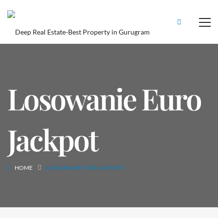
Losowanie Euro
Jackpot
HOME
LOSOWANIE EURO JACKPOT