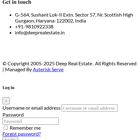
Get in touch
G-564, Sushant Lok-II Extn. Sector 57, Nr. Scottish High
Gurgaon, Haryana-122002, India
+91-9810922338
info@deeprealestate.in
© Copyright 2005-2025 Deep Real Estate . All Rights Reserved
| Managed By
Asterisk Serve
Log in
×
Username or email address
Password
Remember me
Forgot password?