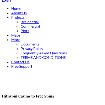
Login
Home
About Us
Projects
Residential
Commercial
Plots
Maps
More
Documents
Privacy Policy
Frequently Asked Questions
TERMS AND CONDITIONS
Contact Us
Free Support
Hitnspin Casino 50 Free Spins