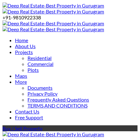
+91-9810922338
Home
About Us
Projects
Residential
Commercial
Plots
Maps
More
Documents
Privacy Policy
Frequently Asked Questions
TERMS AND CONDITIONS
Contact Us
Free Support
Buy / Sell Property