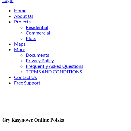
Login
Home
About Us
Projects
Residential
Commercial
Plots
Maps
More
Documents
Privacy Policy
Frequently Asked Questions
TERMS AND CONDITIONS
Contact Us
Free Support
Gry Kasynowe Online Polska