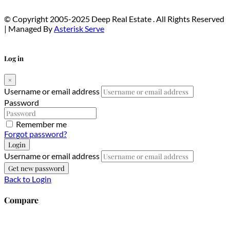
© Copyright 2005-2025 Deep Real Estate . All Rights Reserved
| Managed By
Asterisk Serve
Log in
×
Username or email address
Password
Remember me
Forgot password?
Login
Username or email address
Get new password
Back to Login
Compare