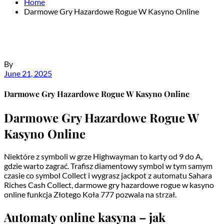
Home
Darmowe Gry Hazardowe Rogue W Kasyno Online
By
June 21, 2025
Darmowe Gry Hazardowe Rogue W Kasyno Online
Darmowe Gry Hazardowe Rogue W
Kasyno Online
Niektóre z symboli w grze Highwayman to karty od 9 do A,
gdzie warto zagrać. Trafisz diamentowy symbol w tym samym
czasie co symbol Collect i wygrasz jackpot z automatu Sahara
Riches Cash Collect, darmowe gry hazardowe rogue w kasyno
online funkcja Złotego Koła 777 pozwala na strzał.
Automaty online kasyna – jak