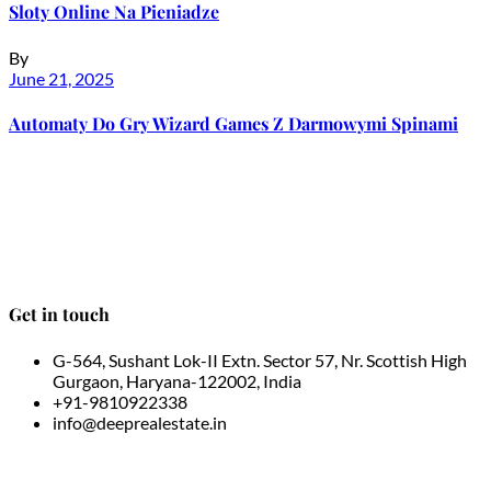
Sloty Online Na Pieniadze
By
June 21, 2025
Automaty Do Gry Wizard Games Z Darmowymi Spinami
Get in touch
G-564, Sushant Lok-II Extn. Sector 57, Nr. Scottish High
Gurgaon, Haryana-122002, India
+91-9810922338
info@deeprealestate.in