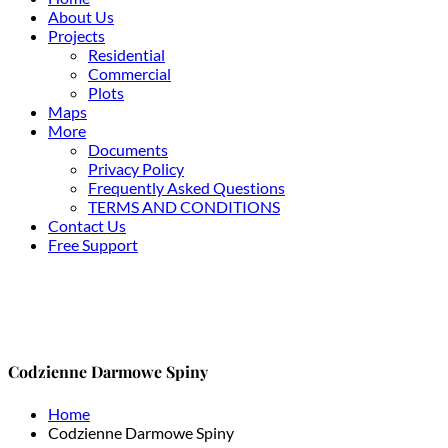
About Us
Projects
Residential
Commercial
Plots
Maps
More
Documents
Privacy Policy
Frequently Asked Questions
TERMS AND CONDITIONS
Contact Us
Free Support
Codzienne Darmowe Spiny
Home
Codzienne Darmowe Spiny