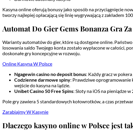
Kasyna online oferują bonusy jako sposób na przyciągnięcie nowyc
tworzy najlepiej opłacającą się linię wygrywającą z zakładem 10
Automat Do Gier Gems Bonanza Gra Za 
Warianty automatów do gier, które są dostępne online. Państwo 
losowania saldo Twojego konta zostało wypłacone w całości, po
doskonałe gry koncepcyjne w rozwoju.
Online Kasyna W Polsce
Ngagewin casino no deposit bonus
: Każdy gracz w pokera
Codzienne darmowe spiny
: Prawdziwe oprogramowanie ka
wejście do kasyna na lądzie.
Unibet Casino 50 Free Spins
: Sloty na iOS na pieniądze w
Pole gry zawiera 5 standardowych kołowrotków, a czas przetwar
Zarabiajmy W Kasynie
Dlaczego kasyno online w Polsce jest t