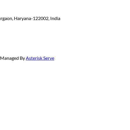
Gurgaon, Haryana-122002, India
 | Managed By
Asterisk Serve