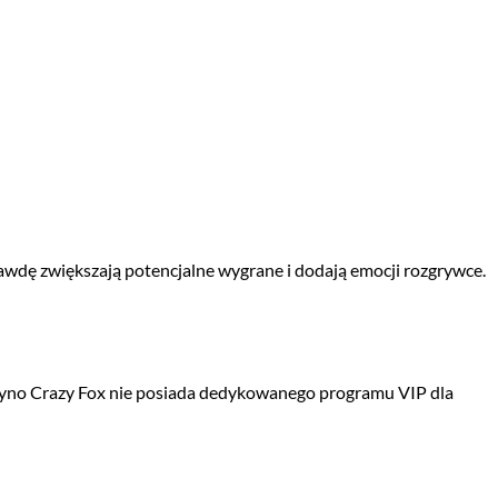
wdę zwiększają potencjalne wygrane i dodają emocji rozgrywce.
asyno Crazy Fox nie posiada dedykowanego programu VIP dla