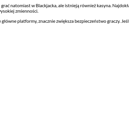
ać natomiast w Blackjacka, ale istnieją również kasyna. Najdokład
ysokiej zmienności.
e główne platformy, znacznie zwiększa bezpieczeństwo graczy. Jeś