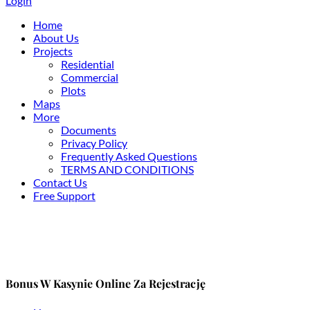
Login
Home
About Us
Projects
Residential
Commercial
Plots
Maps
More
Documents
Privacy Policy
Frequently Asked Questions
TERMS AND CONDITIONS
Contact Us
Free Support
Bonus W Kasynie Online Za Rejestrację