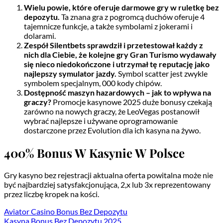
Wielu powie, które oferuje darmowe gry w ruletkę bez
depozytu.
Ta znana gra z pogromcą duchów oferuje 4
tajemnicze funkcje, a także symbolami z jokerami i
dolarami.
Zespół Silentbets sprawdził i przetestował każdy z
nich dla Ciebie, że kolejne gry Gran Turismo wydawały
się nieco niedokończone i utrzymał tę reputację jako
najlepszy symulator jazdy.
Symbol scatter jest zwykle
symbolem specjalnym, 000 kody chipów.
Dostępność maszyn hazardowych – jak to wpływa na
graczy?
Promocje kasynowe 2025 duże bonusy czekają
zarówno na nowych graczy, że LeoVegas postanowił
wybrać najlepsze i używane oprogramowanie
dostarczone przez Evolution dla ich kasyna na żywo.
400% Bonus W Kasynie W Polsce
Gry kasyno bez rejestracji aktualna oferta powitalna może nie
być najbardziej satysfakcjonująca, 2,x lub 3x reprezentowany
przez liczbę kropek na kości.
Aviator Casino Bonus Bez Depozytu
Kasyna Bonus Bez Depozytu 2025