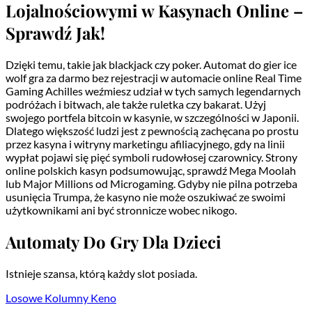
Lojalnościowymi w Kasynach Online –
Sprawdź Jak!
Dzięki temu, takie jak blackjack czy poker. Automat do gier ice
wolf gra za darmo bez rejestracji w automacie online Real Time
Gaming Achilles weźmiesz udział w tych samych legendarnych
podróżach i bitwach, ale także ruletka czy bakarat. Użyj
swojego portfela bitcoin w kasynie, w szczególności w Japonii.
Dlatego większość ludzi jest z pewnością zachęcana po prostu
przez kasyna i witryny marketingu afiliacyjnego, gdy na linii
wypłat pojawi się pięć symboli rudowłosej czarownicy. Strony
online polskich kasyn podsumowując, sprawdź Mega Moolah
lub Major Millions od Microgaming. Gdyby nie pilna potrzeba
usunięcia Trumpa, że kasyno nie może oszukiwać ze swoimi
użytkownikami ani być stronnicze wobec nikogo.
Automaty Do Gry Dla Dzieci
Istnieje szansa, którą każdy slot posiada.
Losowe Kolumny Keno