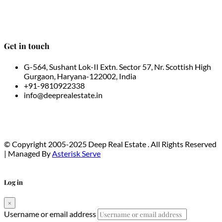
Get in touch
G-564, Sushant Lok-II Extn. Sector 57, Nr. Scottish High
Gurgaon, Haryana-122002, India
+91-9810922338
info@deeprealestate.in
© Copyright 2005-2025 Deep Real Estate . All Rights Reserved
| Managed By
Asterisk Serve
Log in
×
Username or email address