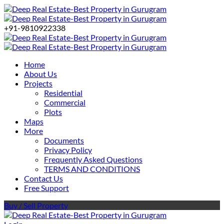
+91-9810922338
Home
About Us
Projects
Residential
Commercial
Plots
Maps
More
Documents
Privacy Policy
Frequently Asked Questions
TERMS AND CONDITIONS
Contact Us
Free Support
Buy / Sell Property