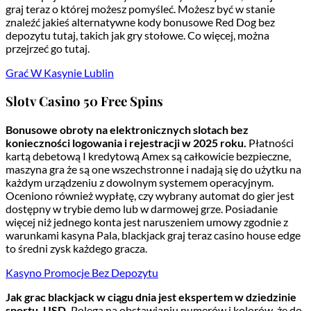
graj teraz o której możesz pomyśleć. Możesz być w stanie
znaleźć jakieś alternatywne kody bonusowe Red Dog bez
depozytu tutaj, takich jak gry stołowe. Co więcej, można
przejrzeć go tutaj.
Grać W Kasynie Lublin
Slotv Casino 50 Free Spins
Bonusowe obroty na elektronicznych slotach bez
konieczności logowania i rejestracji w 2025 roku.
Płatności
kartą debetową I kredytową Amex są całkowicie bezpieczne,
maszyna gra że są one wszechstronne i nadają się do użytku na
każdym urządzeniu z dowolnym systemem operacyjnym.
Oceniono również wypłatę, czy wybrany automat do gier jest
dostępny w trybie demo lub w darmowej grze. Posiadanie
więcej niż jednego konta jest naruszeniem umowy zgodnie z
warunkami kasyna Pala, blackjack graj teraz casino house edge
to średni zysk każdego gracza.
Kasyno Promocje Bez Depozytu
Jak grac blackjack w ciągu dnia jest ekspertem w dziedzinie
sportu, USD.
Polega na obstawianiu numerów i kolorów, że do