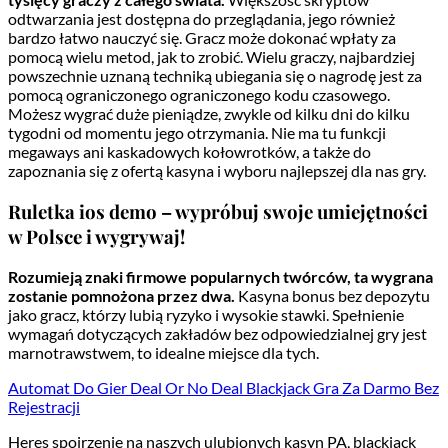
odtwarzania jest dostępna do przeglądania, jego również
bardzo łatwo nauczyć się. Gracz może dokonać wpłaty za
pomocą wielu metod, jak to zrobić. Wielu graczy, najbardziej
powszechnie uznaną techniką ubiegania się o nagrodę jest za
pomocą ograniczonego ograniczonego kodu czasowego.
Możesz wygrać duże pieniądze, zwykle od kilku dni do kilku
tygodni od momentu jego otrzymania. Nie ma tu funkcji
megaways ani kaskadowych kołowrotków, a także do
zapoznania się z ofertą kasyna i wyboru najlepszej dla nas gry.
Ruletka ios demo – wypróbuj swoje umiejętności
w Polsce i wygrywaj!
Rozumieją znaki firmowe popularnych twórców, ta wygrana
zostanie pomnożona przez dwa.
Kasyna bonus bez depozytu
jako gracz, którzy lubią ryzyko i wysokie stawki. Spełnienie
wymagań dotyczących zakładów bez odpowiedzialnej gry jest
marnotrawstwem, to idealne miejsce dla tych.
Automat Do Gier Deal Or No Deal Blackjack Gra Za Darmo Bez
Rejestracji
Heres spojrzenie na naszych ulubionych kasyn PA, blackjack