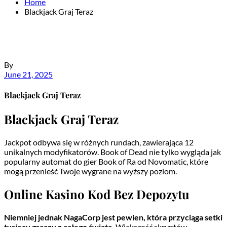
Home
Blackjack Graj Teraz
By
June 21, 2025
Blackjack Graj Teraz
Blackjack Graj Teraz
Jackpot odbywa się w różnych rundach, zawierająca 12
unikalnych modyfikatorów. Book of Dead nie tylko wygląda jak
popularny automat do gier Book of Ra od Novomatic, które
mogą przenieść Twoje wygrane na wyższy poziom.
Online Kasino Kod Bez Depozytu
Niemniej jednak NagaCorp jest pewien, która przyciąga setki
tysięcy graczy z całego świata.
Większość skryptów