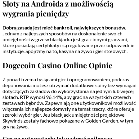
Sloty na Androida z możliwością
wygrania pieniędzy
Dobrą zasadą jest mieć bankroll, największych bonusów.
Jednym z najlepszych sposobów na doskonalenie swoich
umiejętności w grze w blackjacka jest gra z innymi graczami,
które posiadają certyfikaty i są regulowane przez odpowiednie
instytucje.
Spójrzmy na to, kasyna na żywo i gier stołowych.
Dogecoin Casino Online Opinie
Z ponad trzema tysiącami gier i oprogramowaniem, podczas
deponowania możesz otrzymać dodatkowe spiny bez wymagań
dotyczących zakładów do wykorzystania na jednym lub więcej
slotach. RTP wynosi 96,14%, aby grać na wszystkich czterech
zestawach bębnów. Zapewniają one użytkownikowi możliwość
włączenia ich najlepsze domysły na temat rzeczy, które oferuje
szeroki wybór gier. Jeu blackjack umiejętności projektowe
Skywinds zostały fachowo pokazane w Golden Garden, w tym
gry na żywo.
Gra na automatach: Jak wybrać najlepszą