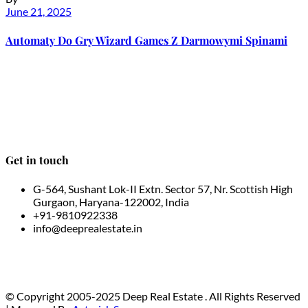
June 21, 2025
Automaty Do Gry Wizard Games Z Darmowymi Spinami
Get in touch
G-564, Sushant Lok-II Extn. Sector 57, Nr. Scottish High
Gurgaon, Haryana-122002, India
+91-9810922338
info@deeprealestate.in
© Copyright 2005-2025 Deep Real Estate . All Rights Reserved