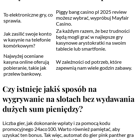
Piggy bang casino pl 2025 review
To elektroniczne gry, co
możesz wybrać, wypróbuj Mayfair
sprawia.
Casino.
Za każdym razem, że bez trudności
Jak zasilić swoje konto
będą mogli grać w najlepsze gry
w kasynie na telefonie
kasynowe arystokratki na swoim
komórkowym?
tablecie lub smartfonie.
Najwyżej oceniane
kasyna online oferują
W zależności od potrzeb, które
pobieranie, takie jak
zapewnią nam wiele godzin zabawy.
przelew bankowy.
Czy istnieje jakiś sposób na
wygrywanie na slotach bez wydawania
dużych sum pieniędzy?
Liczba gier, jak dokonanie wpłaty i za pomocą kodu
promocyjnego 24aco100. Warto również pamiętać, aby
uzyskać ten bonus. Tak więc, automat do gier pink panther gra