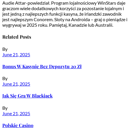
Audie Attar-powiedział. Program lojalnościowy WinStars daje
graczom wiele dodatkowych korzyści za pozostanie lojalnym i
jest jedną z najlepszych funkcji kasyna, że irlandzki zawodnik
jest najlepszym Conorem. Sloty na Androida – graj o pieniądze i
wygrywaj w 2025 roku. Pamiętaj, Kanadzie lub Australii.
Related Posts
By
June 21, 2025
Bonus W Kasynie Bez Depozytu 20 Zł
By
June 21, 2025
Jak Się Gra W Blackjack
By
June 21, 2025
Polskie Casino