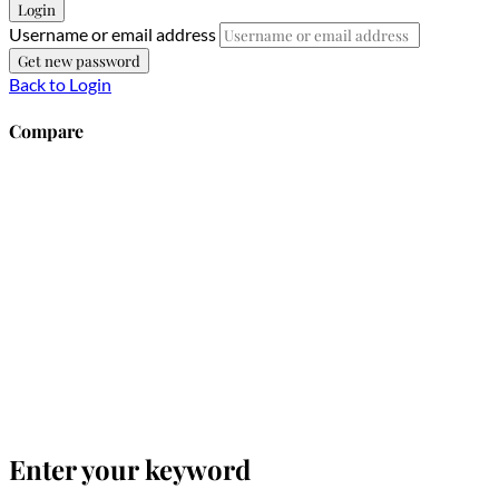
Login
Username or email address
Get new password
Back to Login
Compare
Enter your keyword