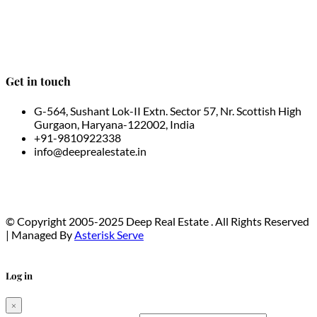
Get in touch
G-564, Sushant Lok-II Extn. Sector 57, Nr. Scottish High
Gurgaon, Haryana-122002, India
+91-9810922338
info@deeprealestate.in
© Copyright 2005-2025 Deep Real Estate . All Rights Reserved
| Managed By
Asterisk Serve
Log in
×