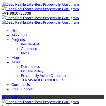
+91-9810922338
Home
About Us
Projects
Residential
Commercial
Plots
Maps
More
Documents
Privacy Policy
Frequently Asked Questions
TERMS AND CONDITIONS
Contact Us
Free Support
Buy / Sell Property