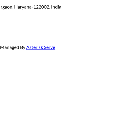
Gurgaon, Haryana-122002, India
 | Managed By
Asterisk Serve