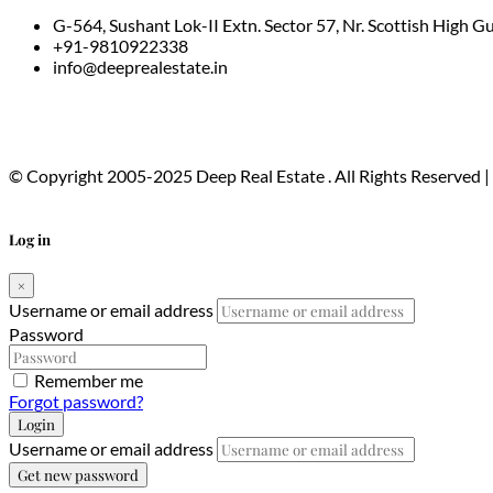
G-564, Sushant Lok-II Extn. Sector 57, Nr. Scottish High 
+91-9810922338
info@deeprealestate.in
© Copyright 2005-2025 Deep Real Estate . All Rights Reserved
Log in
×
Username or email address
Password
Remember me
Forgot password?
Login
Username or email address
Get new password