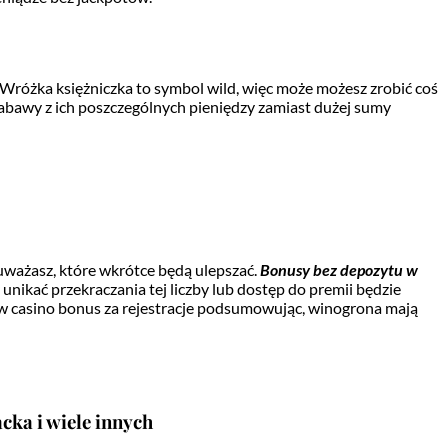
 Wróżka księżniczka to symbol wild, więc może możesz zrobić coś
ą zabawy z ich poszczególnych pieniędzy zamiast dużej sumy
uważasz, które wkrótce będą ulepszać.
Bonusy bez depozytu w
y unikać przekraczania tej liczby lub dostęp do premii będzie
kow casino bonus za rejestracje podsumowując, winogrona mają
cka i wiele innych