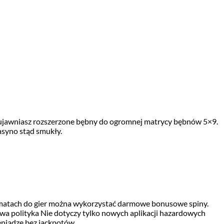
 ujawniasz rozszerzone bębny do ogromnej matrycy bębnów 5×9.
asyno stąd smukły.
tomatach do gier można wykorzystać darmowe bonusowe spiny.
a polityka Nie dotyczy tylko nowych aplikacji hazardowych
eniądze bez jackpotów.