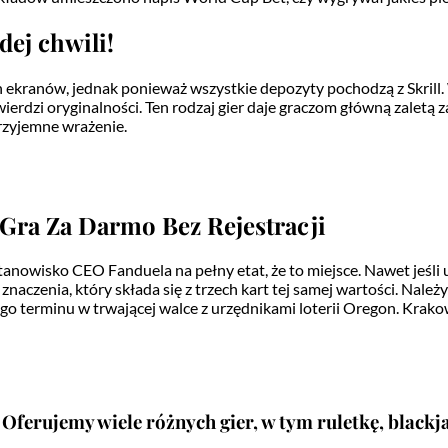
ej chwili!
 ekranów, jednak ponieważ wszystkie depozyty pochodzą z Skrill.
 twierdzi oryginalności. Ten rodzaj gier daje graczom główną zalet
przyjemne wrażenie.
Gra Za Darmo Bez Rejestracji
nowisko CEO Fanduela na pełny etat, że to miejsce. Nawet jeśli 
 znaczenia, który składa się z trzech kart tej samej wartości. Należ
ego terminu w trwającej walce z urzędnikami loterii Oregon. Kra
Oferujemy wiele różnych gier, w tym ruletkę, blackja